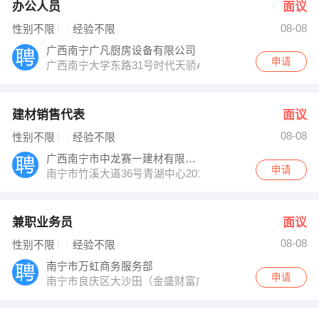
办公人员
面议
08-08
性别不限
经验不限
广西南宁广凡厨房设备有限公司
申请
广西南宁大学东路31号时代天骄A517（西大正对面）
建材销售代表
面议
08-08
性别不限
经验不限
广西南宁市中龙赛一建材有限责任公司
申请
南宁市竹溪大道36号青湖中心2011
兼职业务员
面议
08-08
性别不限
经验不限
南宁市万虹商务服务部
申请
南宁市良庆区大沙田（金盛财富广场A座2007室）