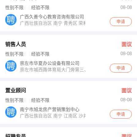
08-08
性别不限
经验不限
广西久善今心教育咨询有限公司
申请
广西壮族自治区 南宁 青秀区 荣和中央公园1号楼3301
销售人员
面议
08-08
性别不限
经验不限
崇左市华夏办公设备有限公司
申请
崇左市城西路体育局大门旁第三、四间门面
置业顾问
面议
08-08
性别不限
经验不限
南宁市旭龙房产营销策划中心
申请
广西壮族自治区 南宁 江南区 沙井大道39号融晟海悦城营
招聘专员
面议