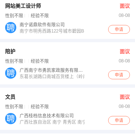
网站美工设计师
面议
08-08
性别不限
经验不限
南宁诺鼎软件有限公司
申请
南宁市明秀西路122号城市碧园B-1119
陪护
面议
08-08
性别不限
经验不限
广西南宁市勇凯家政服务有限公司
申请
东葛长湖路口南城百货楼上（岭南家园E座406室）
文员
面议
08-08
性别不限
经验不限
广西桂档信息技术有限公司
申请
广西壮族自治区 南宁 青秀区 南宁市星湖路32号广西计