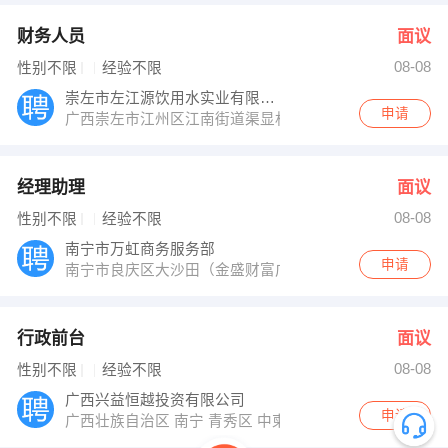
财务人员
面议
08-08
性别不限
经验不限
崇左市左江源饮用水实业有限公司
申请
广西崇左市江州区江南街道渠显村委2号
经理助理
面议
08-08
性别不限
经验不限
南宁市万虹商务服务部
申请
南宁市良庆区大沙田（金盛财富广场A座2007室）
行政前台
面议
08-08
性别不限
经验不限
广西兴益恒越投资有限公司
申请
广西壮族自治区 南宁 青秀区 中柬路8号龙光世纪2号楼44