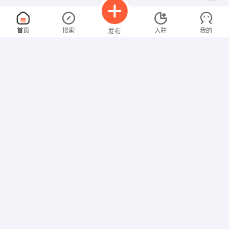
客户经理
面议
首页
搜索
入驻
我的
发布
08-08
性别不限
经验不限
南宁亿美投资咨询有限公司
申请
广西南宁市友爱南路8号金之岛城市广场A6座2413
主任设计师
面议
招聘信息
求职简历
08-08
性别不限
经验不限
广西南宁水晶石装饰工程有限公司
申请
广西壮族自治区 南宁 青秀区 金湖祥宾路口金庆盛大酒店
崇左地区市∕县业务代
面议
08-08
性别不限
经验不限
厦门舟和食品有限公司
申请
南宁市东葛路64-1号A座806