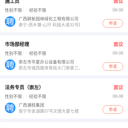
施工员
面议
08-08
性别不限
经验不限
广西耕新园林绿化工程有限公司
申请
南宁-西乡塘-心圩 科园大道31号财智时代公寓6层B座608
市场部经理
面议
08-08
性别不限
经验不限
崇左市华夏办公设备有限公司
申请
崇左市城西路体育局大门旁第三、四间门面
法务专员（崇左）
面议
08-08
性别不限
经验不限
广西湘桂集团
申请
南宁市金湖路57号文德大厦七楼